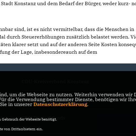
r Stadt Konstanz und dem Bedarf der Bürger, weder kurz- n
ar sind, ist es nicht vermittelbar, dass die Menschen in
Mal durch Steuererhöhungen zusätzlich belastet werden. V
oritäten klarer setzt und auf der anderen Seite Kosten konse
ärfung der Lage, insbesondereauch auf dem
CDU-Kreisverband Konstanz
nd, um die Webseite zu nutzen. Weiterhin verwenden wir Di
r die Verwendung bestimmter Dienste, benötigen wir Ihre 
CDU Baden-Württemberg
 Sie in unserer
Datenschutzerklärung
.
CDU Deutschlands
Gebrauch der Webseite benötigt.
e von Drittanbietern ein.