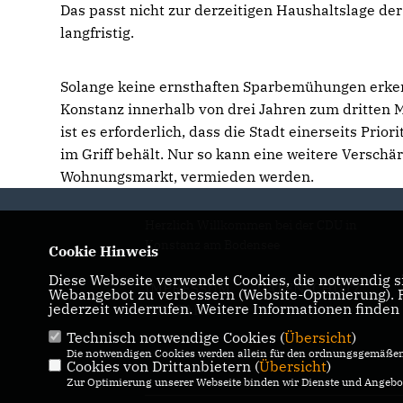
Das passt nicht zur derzeitigen Haushaltslage de
langfristig.
Solange keine ernsthaften Sparbemühungen erkennb
Konstanz innerhalb von drei Jahren zum dritten 
ist es erforderlich, dass die Stadt einerseits Pri
im Griff behält. Nur so kann eine weitere Versch
Wohnungsmarkt, vermieden werden.
Herzlich Willkommen bei der CDU in
Konstanz am Bodensee
Cookie Hinweis
Diese Webseite verwendet Cookies, die notwendig si
IMPRESSUM
DATENSCHUTZ
Webangebot zu verbessern (Website-Optmierung). Fü
jederzeit widerrufen. Weitere Informationen finden
KONTAKT
Technisch notwendige Cookies (
Übersicht
)
Die notwendigen Cookies werden allein für den ordnungsgemäßen 
Cookies von Drittanbietern (
Übersicht
)
Zur Optimierung unserer Webseite binden wir Dienste und Angebot